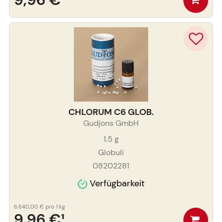
CHLORUM C6 GLOB.
Gudjons GmbH
1.5
g
Globuli
08202281
Verfügbarkeit
6.640,00 €
pro 1 kg
9,96 €
¹