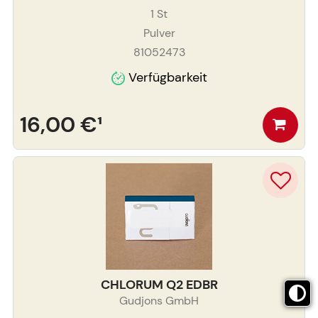
1
St
Pulver
81052473
Verfügbarkeit
16,00 €
¹
CHLORUM Q2 EDBR
Gudjons GmbH