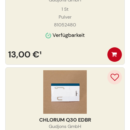
1
St
Pulver
81052480
Verfügbarkeit
13,00 €
¹
CHLORUM Q30 EDBR
Gudjons GmbH