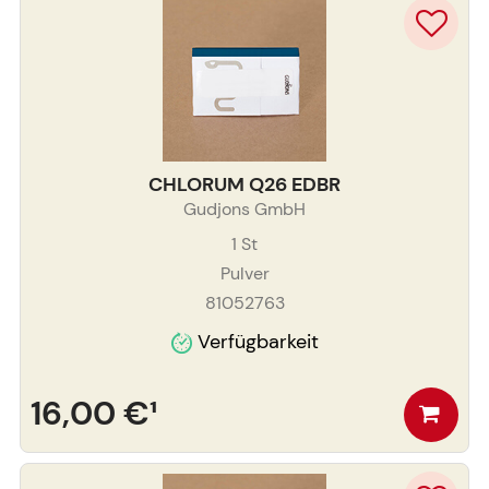
CHLORUM Q26 EDBR
Gudjons GmbH
1
St
Pulver
81052763
Verfügbarkeit
16,00 €
¹