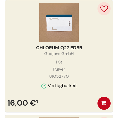
CHLORUM Q27 EDBR
Gudjons GmbH
1
St
Pulver
81052770
Verfügbarkeit
16,00 €
¹