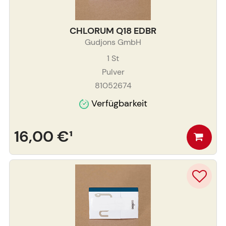
CHLORUM Q18 EDBR
Gudjons GmbH
1
St
Pulver
81052674
Verfügbarkeit
16,00 €
¹