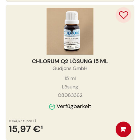
CHLORUM Q2 LÖSUNG 15 ML
Gudjons GmbH
15
ml
Lösung
08083362
Verfügbarkeit
1.064,67 €
pro 1 l
15,97 €
¹