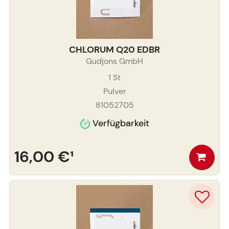
CHLORUM Q20 EDBR
Gudjons GmbH
1
St
Pulver
81052705
Verfügbarkeit
16,00 €
¹