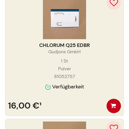
CHLORUM Q25 EDBR
Gudjons GmbH
1
St
Pulver
81052757
Verfügbarkeit
16,00 €
¹