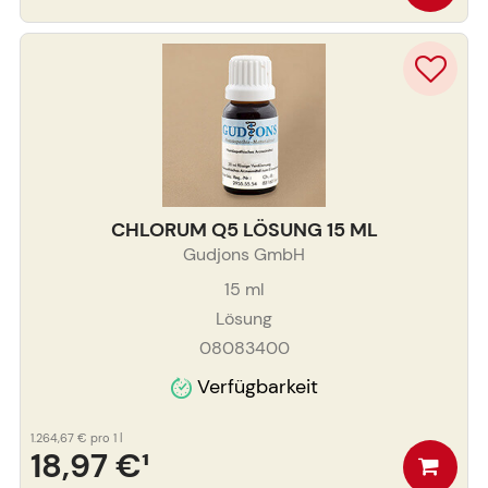
CHLORUM Q5 LÖSUNG 15 ML
Gudjons GmbH
15
ml
Lösung
08083400
Verfügbarkeit
1.264,67 €
pro 1 l
18,97 €
¹