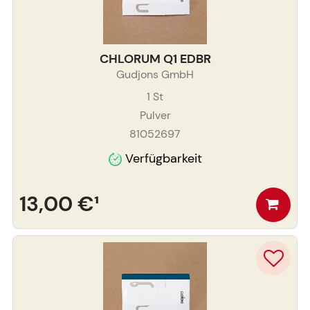
CHLORUM Q1 EDBR
Gudjons GmbH
1
St
Pulver
81052697
Verfügbarkeit
13,00 €
¹