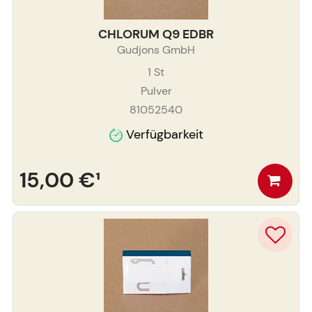
CHLORUM Q9 EDBR
Gudjons GmbH
1
St
Pulver
81052540
Verfügbarkeit
15,00 €
¹