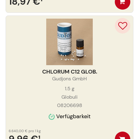
18,97 €
¹
CHLORUM C12 GLOB.
Gudjons GmbH
1.5
g
Globuli
08206698
Verfügbarkeit
6.640,00 €
pro 1 kg
9,96 €
¹