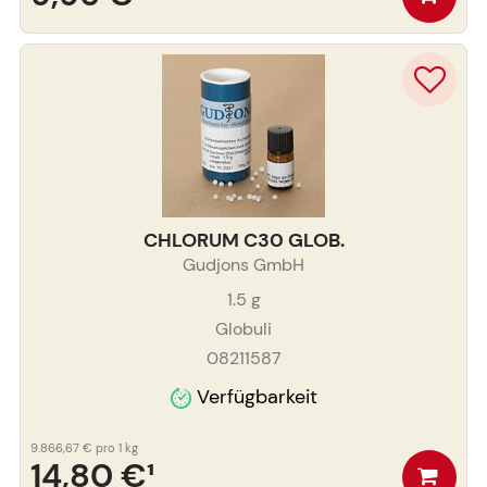
CHLORUM C30 GLOB.
Gudjons GmbH
1.5
g
Globuli
08211587
Verfügbarkeit
9.866,67 €
pro 1 kg
14,80 €
¹