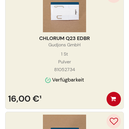
CHLORUM Q23 EDBR
Gudjons GmbH
1
St
Pulver
81052734
Verfügbarkeit
16,00 €
¹