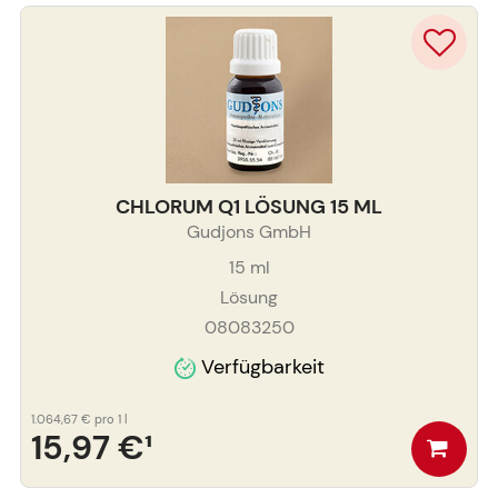
CHLORUM Q1 LÖSUNG 15 ML
Gudjons GmbH
15
ml
Lösung
08083250
Verfügbarkeit
1.064,67 €
pro 1 l
15,97 €
¹