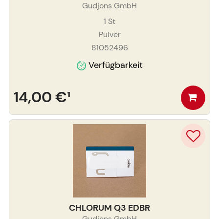
Gudjons GmbH
1
St
Pulver
81052496
Verfügbarkeit
14,00 €
¹
CHLORUM Q3 EDBR
Gudjons GmbH