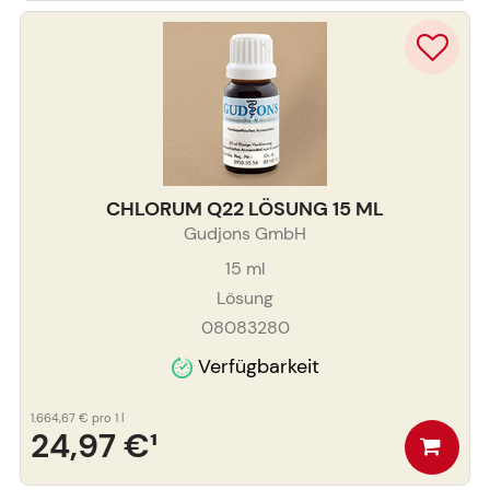
CHLORUM Q22 LÖSUNG 15 ML
Gudjons GmbH
15
ml
Lösung
08083280
Verfügbarkeit
1.664,67 €
pro 1 l
24,97 €
¹