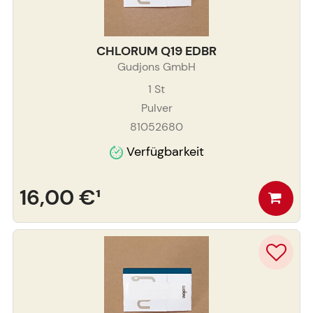
CHLORUM Q19 EDBR
Gudjons GmbH
1
St
Pulver
81052680
Verfügbarkeit
16,00 €
¹