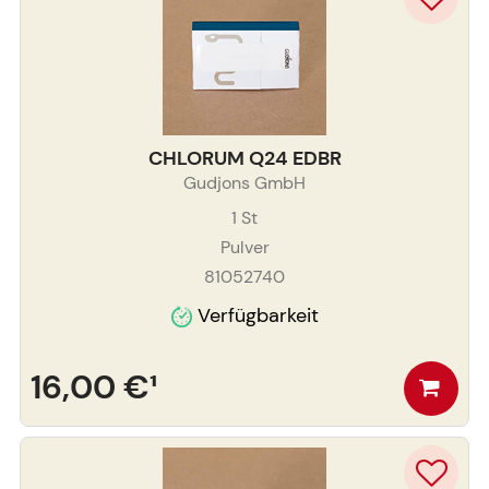
CHLORUM Q24 EDBR
Gudjons GmbH
1
St
Pulver
81052740
Verfügbarkeit
16,00 €
¹