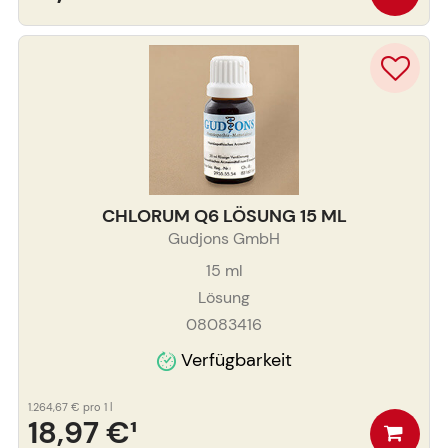
CHLORUM Q6 LÖSUNG 15 ML
Gudjons GmbH
15
ml
Lösung
08083416
Verfügbarkeit
1.264,67 €
pro 1 l
18,97 €
¹