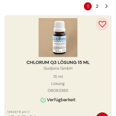
1
2
CHLORUM Q3 LÖSUNG 15 ML
Gudjons GmbH
15
ml
Lösung
08083385
Verfügbarkeit
1.064,67 €
pro 1 l