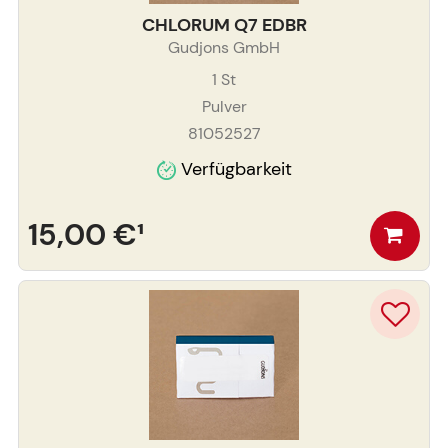
CHLORUM Q7 EDBR
Gudjons GmbH
1
St
Pulver
81052527
Verfügbarkeit
15,00 €
¹