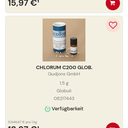
15,97 €
¹
CHLORUM C200 GLOB.
Gudjons GmbH
1.5
g
Globuli
08217443
Verfügbarkeit
12.646,67 €
pro 1 kg