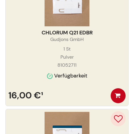
CHLORUM Q21 EDBR
Gudjons GmbH
1
St
Pulver
81052711
Verfügbarkeit
16,00 €
¹