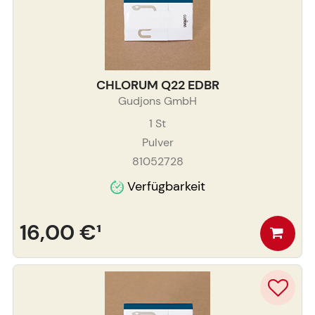
CHLORUM Q22 EDBR
Gudjons GmbH
1
St
Pulver
81052728
Verfügbarkeit
16,00 €
¹