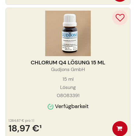
CHLORUM Q4 LÖSUNG 15 ML
Gudjons GmbH
15
ml
Lösung
08083391
Verfügbarkeit
1.264,67 €
pro 1 l
18,97 €
¹