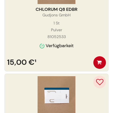
CHLORUM Q8 EDBR
Gudjons GmbH
1
St
Pulver
81052533
Verfügbarkeit
15,00 €
¹