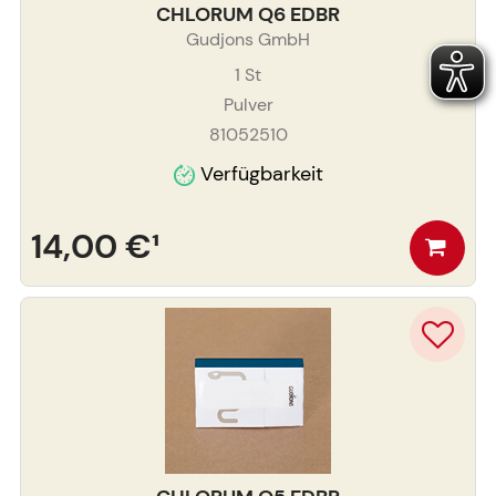
CHLORUM Q6 EDBR
Gudjons GmbH
1
St
Pulver
81052510
Verfügbarkeit
14,00 €
¹