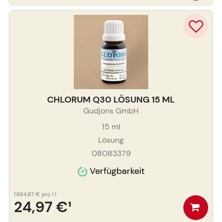
CHLORUM Q30 LÖSUNG 15 ML
Gudjons GmbH
15
ml
Lösung
08083379
Verfügbarkeit
1.664,67 €
pro 1 l
24,97 €
¹