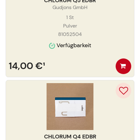
CHLORUM Q5 EDBR
Gudjons GmbH
1
St
Pulver
81052504
Verfügbarkeit
14,00 €
¹
CHLORUM Q4 EDBR