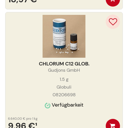
CHLORUM C12 GLOB.
Gudjons GmbH
1.5
g
Globuli
08206698
Verfügbarkeit
6.640,00 €
pro 1 kg
9,96 €
¹