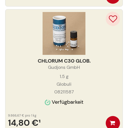
CHLORUM C30 GLOB.
Gudjons GmbH
1.5
g
Globuli
08211587
Verfügbarkeit
9.866,67 €
pro 1 kg
14,80 €
¹