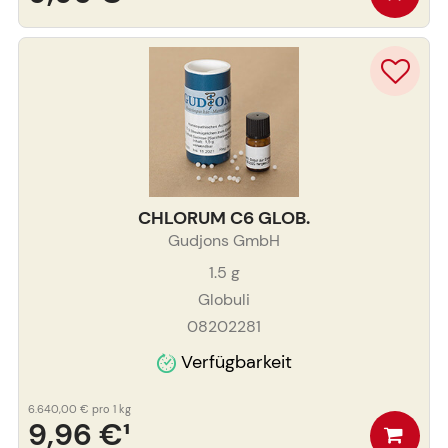
CHLORUM C6 GLOB.
Gudjons GmbH
1.5
g
Globuli
08202281
Verfügbarkeit
6.640,00 €
pro 1 kg
9,96 €
¹