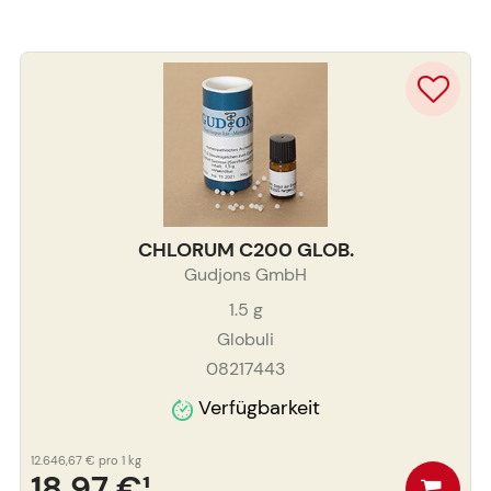
CHLORUM C200 GLOB.
Gudjons GmbH
1.5
g
Globuli
08217443
Verfügbarkeit
12.646,67 €
pro 1 kg
18,97 €
¹