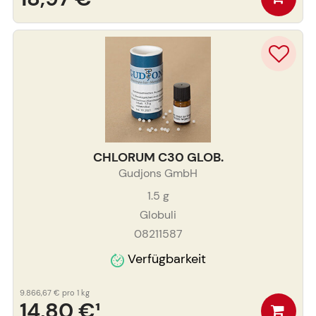
CHLORUM C30 GLOB.
Gudjons GmbH
1.5
g
Globuli
08211587
Verfügbarkeit
9.866,67 €
pro 1 kg
14,80 €
¹