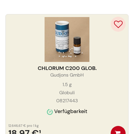
CHLORUM C200 GLOB.
Gudjons GmbH
1.5
g
Globuli
08217443
Verfügbarkeit
12.646,67 €
pro 1 kg
18,97 €
¹