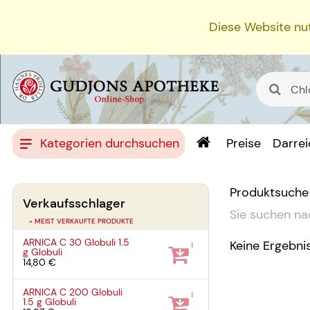
Diese Website nut
Kategorien durchsuchen
Preise
Darre
Produktsuche
Verkaufsschlager
Sie suchen na
» MEIST VERKAUFTE PRODUKTE
ARNICA C 30 Globuli
1.5
Keine Ergebni
1
g
Globuli
14,80 €
ARNICA C 200 Globuli
1
1.5 g
Globuli