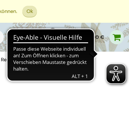
 können.
Ok
0,00 €
Rezept Einreichen