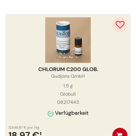
CHLORUM C200 GLOB.
Gudjons GmbH
1.5
g
Globuli
08217443
Verfügbarkeit
12.646,67 €
pro 1 kg
18,97 €
¹