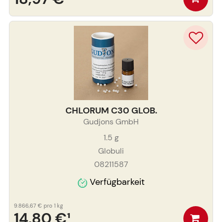
CHLORUM C30 GLOB.
Gudjons GmbH
1.5
g
Globuli
08211587
Verfügbarkeit
9.866,67 €
pro 1 kg
14,80 €
¹