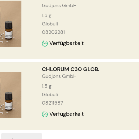
Gudjons GmbH
1.5
g
Globuli
08202281
Verfügbarkeit
CHLORUM C30 GLOB.
Gudjons GmbH
1.5
g
Globuli
08211587
Verfügbarkeit