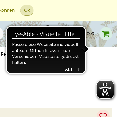
 können.
Ok
0,00 €
Rezept Einreichen