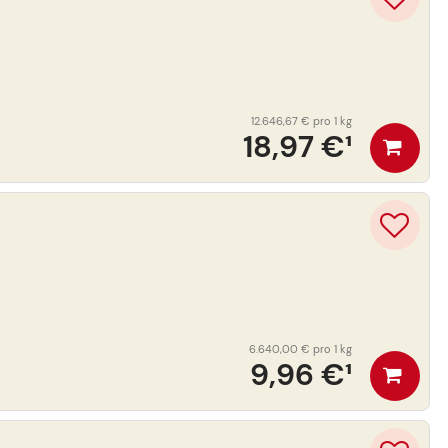
12.646,67 €
pro 1 kg
18,97 €
¹
6.640,00 €
pro 1 kg
9,96 €
¹