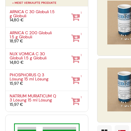
» MEIST VERKAUFTE PRODUKTE
ARNICA C 30 Globuli
1.5
1
g
Globuli
14,80 €
ARNICA C 200 Globuli
1
1.5 g
Globuli
18,97 €
NUX VOMICA C 30
1
Globuli
1.5 g
Globuli
14,80 €
PHOSPHORUS Q 3
1
Lösung
15 ml
Lösung
15,97 €
NATRIUM MURIATICUM Q
1
3 Lösung
15 ml
Lösung
15,97 €