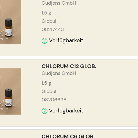
Gudjons GmbH
1.5
g
Globuli
08217443
Verfügbarkeit
CHLORUM C12 GLOB.
Gudjons GmbH
1.5
g
Globuli
08206698
Verfügbarkeit
CHLORUM C6 GLOB.