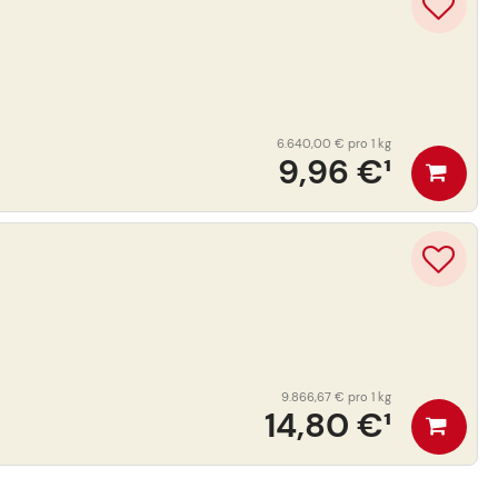
6.640,00 €
pro 1 kg
9,96 €
¹
9.866,67 €
pro 1 kg
14,80 €
¹