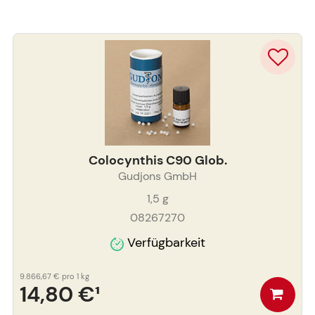
Colocynthis C90 Glob.
Gudjons GmbH
1,5
g
08267270
Verfügbarkeit
9.866,67 €
pro 1 kg
14,80 €
¹