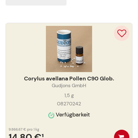
Corylus avellana Pollen C90 Glob.
Gudjons GmbH
1,5
g
08270242
Verfügbarkeit
9.866,67 €
pro 1 kg
14,80 €
¹