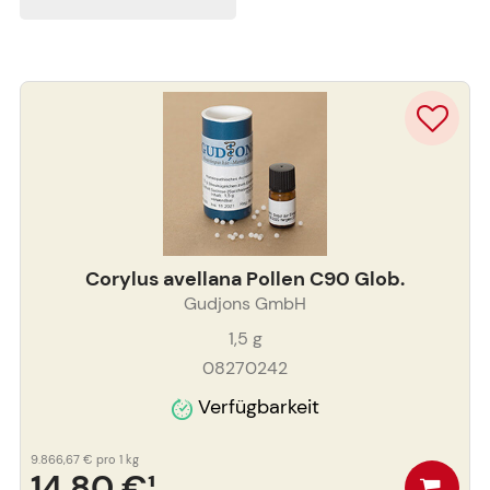
Corylus avellana Pollen C90 Glob.
Gudjons GmbH
1,5
g
08270242
Verfügbarkeit
9.866,67 €
pro 1 kg
14,80 €
¹