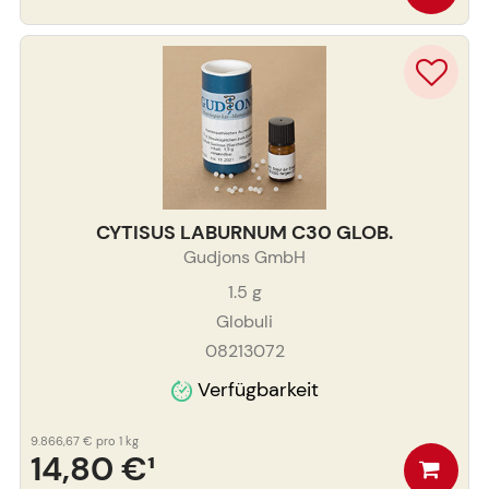
CYTISUS LABURNUM C30 GLOB.
Gudjons GmbH
1.5
g
Globuli
08213072
Verfügbarkeit
9.866,67 €
pro 1 kg
14,80 €
¹