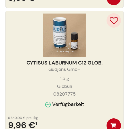
CYTISUS LABURNUM C12 GLOB.
Gudjons GmbH
1.5
g
Globuli
08207775
Verfügbarkeit
6.640,00 €
pro 1 kg
9,96 €
¹