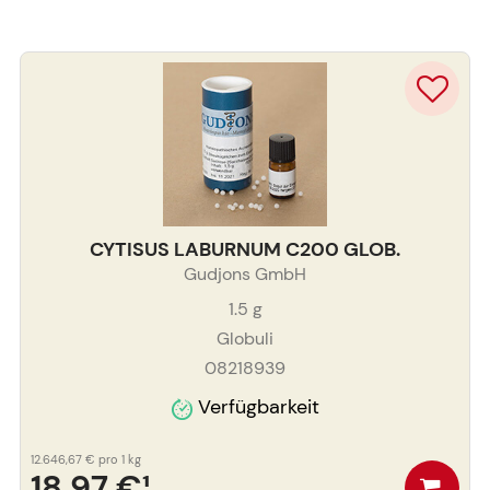
CYTISUS LABURNUM C200 GLOB.
Gudjons GmbH
1.5
g
Globuli
08218939
Verfügbarkeit
12.646,67 €
pro 1 kg
18,97 €
¹