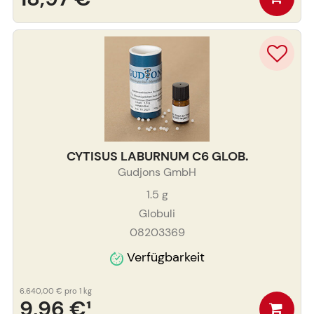
CYTISUS LABURNUM C6 GLOB.
Gudjons GmbH
1.5
g
Globuli
08203369
Verfügbarkeit
6.640,00 €
pro 1 kg
9,96 €
¹