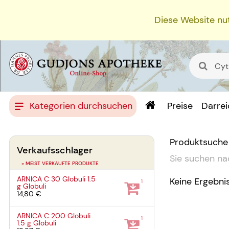
Diese Website nut
Kategorien durchsuchen
Preise
Darre
Produktsuche
Verkaufsschlager
Sie suchen na
» MEIST VERKAUFTE PRODUKTE
ARNICA C 30 Globuli
1.5
Keine Ergebni
1
g
Globuli
14,80 €
ARNICA C 200 Globuli
1
1.5 g
Globuli