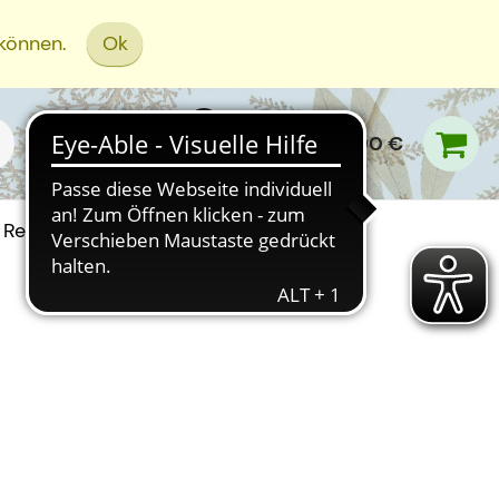
 können.
Ok
0,00 €
Rezept Einreichen