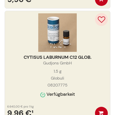
CYTISUS LABURNUM C12 GLOB.
Gudjons GmbH
1.5
g
Globuli
08207775
Verfügbarkeit
6.640,00 €
pro 1 kg
9,96 €
¹