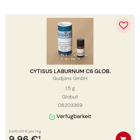
CYTISUS LABURNUM C6 GLOB.
Gudjons GmbH
1.5
g
Globuli
08203369
Verfügbarkeit
6.640,00 €
pro 1 kg
9,96 €
¹