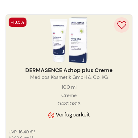
-13,5%
DERMASENCE Adtop plus Creme
Medicos Kosmetik GmbH & Co. KG
100
ml
Creme
04320813
Verfügbarkeit
UVP
:
16,40 €
³
142,00 €
pro 1 l