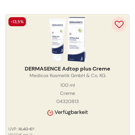
-13,5%
DERMASENCE Adtop plus Creme
Medicos Kosmetik GmbH & Co. KG
100
ml
Creme
04320813
Verfügbarkeit
UVP
:
16,40 €
³
142,00 €
pro 1 l