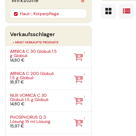
Wirkstoffe
Haut-, Körperpflege
Verkaufsschlager
» MEIST VERKAUFTE PRODUKTE
ARNICA C 30 Globuli
1.5
1
g
Globuli
14,80 €
ARNICA C 200 Globuli
1
1.5 g
Globuli
18,97 €
NUX VOMICA C 30
1
Globuli
1.5 g
Globuli
14,80 €
PHOSPHORUS Q 3
1
Lösung
15 ml
Lösung
15,97 €