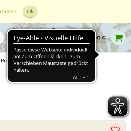
 können.
Ok
0,00 €
Rezept Einreichen