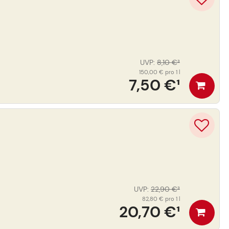
UVP
:
8,10 €
³
150,00 €
pro 1 l
7,50 €
¹
UVP
:
22,90 €
³
82,80 €
pro 1 l
20,70 €
¹