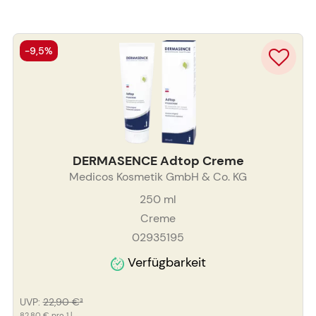
-9,5%
DERMASENCE Adtop Creme
Medicos Kosmetik GmbH & Co. KG
250
ml
Creme
02935195
Verfügbarkeit
UVP
:
22,90 €
³
82,80 €
pro 1 l