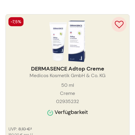
-7,5%
DERMASENCE Adtop Creme
Medicos Kosmetik GmbH & Co. KG
50
ml
Creme
02935232
Verfügbarkeit
UVP
:
8,10 €
³
150,00 €
pro 1 l