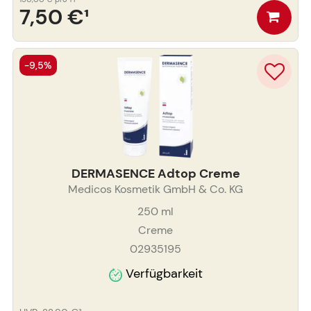
7,50 €
¹
-9,5%
DERMASENCE Adtop Creme
Medicos Kosmetik GmbH & Co. KG
250
ml
Creme
02935195
Verfügbarkeit