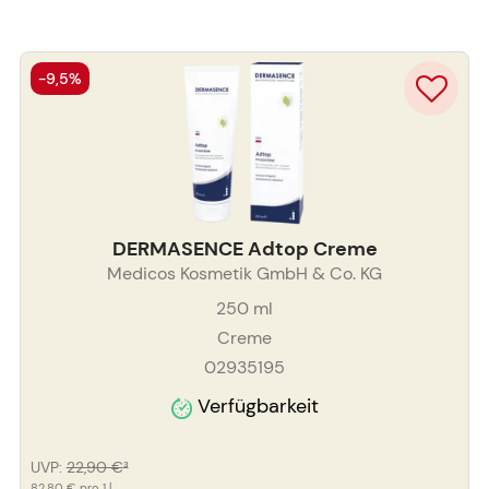
-9,5%
DERMASENCE Adtop Creme
Medicos Kosmetik GmbH & Co. KG
250
ml
Creme
02935195
Verfügbarkeit
UVP
:
22,90 €
³
82,80 €
pro 1 l