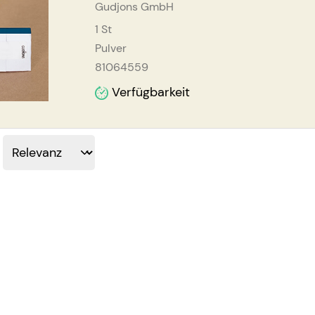
Gudjons GmbH
1
St
Pulver
81064559
Verfügbarkeit