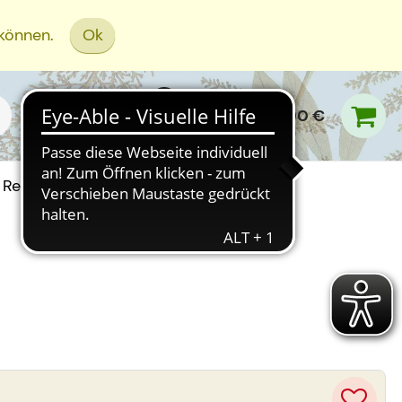
 können.
Ok
0,00 €
Rezept Einreichen