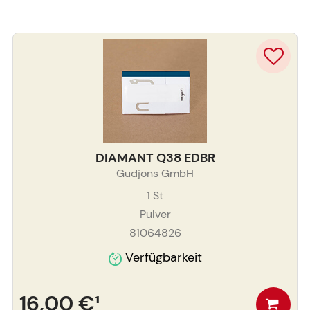
DIAMANT Q38 EDBR
Gudjons GmbH
1
St
Pulver
81064826
Verfügbarkeit
16,00 €
¹