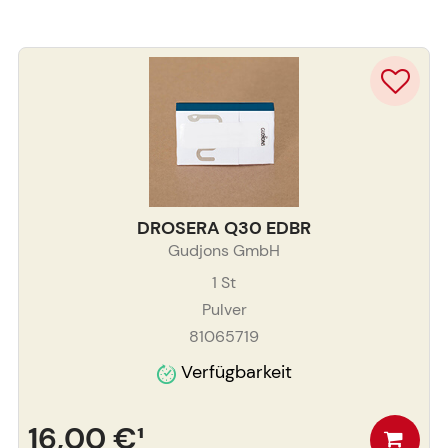
DROSERA Q30 EDBR
Gudjons GmbH
1
St
Pulver
81065719
Verfügbarkeit
16,00 €
¹