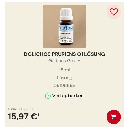
DOLICHOS PRURIENS Q1 LÖSUNG
Gudjons GmbH
15
ml
Lösung
08198898
Verfügbarkeit
1.064,67 €
pro 1 l
15,97 €
¹