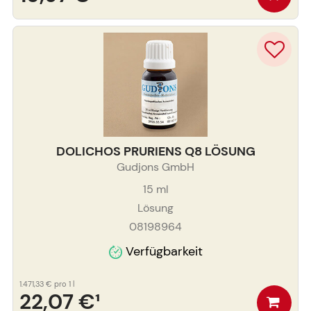
DOLICHOS PRURIENS Q8 LÖSUNG
Gudjons GmbH
15
ml
Lösung
08198964
Verfügbarkeit
1.471,33 €
pro 1 l
22,07 €
¹