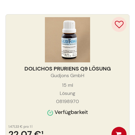
DOLICHOS PRURIENS Q9 LÖSUNG
Gudjons GmbH
15
ml
Lösung
08198970
Verfügbarkeit
1.471,33 €
pro 1 l
22,07 €
¹