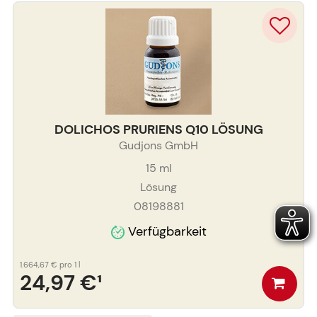
DOLICHOS PRURIENS Q10 LÖSUNG
Gudjons GmbH
15
ml
Lösung
08198881
Verfügbarkeit
1.664,67 €
pro 1 l
24,97 €
¹