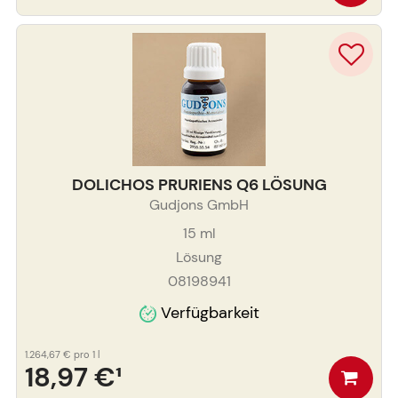
DOLICHOS PRURIENS Q6 LÖSUNG
Gudjons GmbH
15
ml
Lösung
08198941
Verfügbarkeit
1.264,67 €
pro 1 l
18,97 €
¹