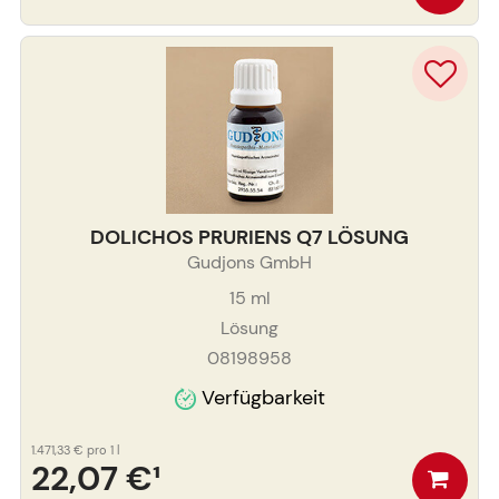
DOLICHOS PRURIENS Q7 LÖSUNG
Gudjons GmbH
15
ml
Lösung
08198958
Verfügbarkeit
1.471,33 €
pro 1 l
22,07 €
¹