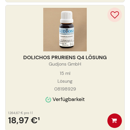
DOLICHOS PRURIENS Q4 LÖSUNG
Gudjons GmbH
15
ml
Lösung
08198929
Verfügbarkeit
1.264,67 €
pro 1 l
18,97 €
¹