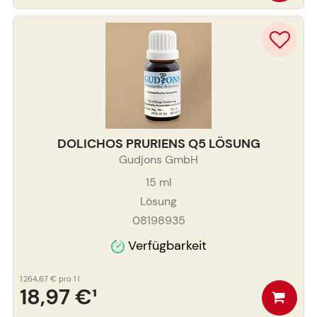
DOLICHOS PRURIENS Q5 LÖSUNG
Gudjons GmbH
15
ml
Lösung
08198935
Verfügbarkeit
1.264,67 €
pro 1 l
18,97 €
¹