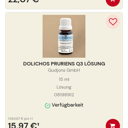
DOLICHOS PRURIENS Q3 LÖSUNG
Gudjons GmbH
15
ml
Lösung
08198912
Verfügbarkeit
1.064,67 €
pro 1 l
15,97 €
¹