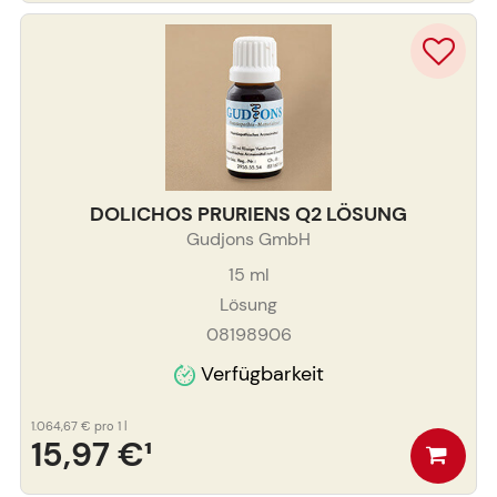
DOLICHOS PRURIENS Q2 LÖSUNG
Gudjons GmbH
15
ml
Lösung
08198906
Verfügbarkeit
1.064,67 €
pro 1 l
15,97 €
¹