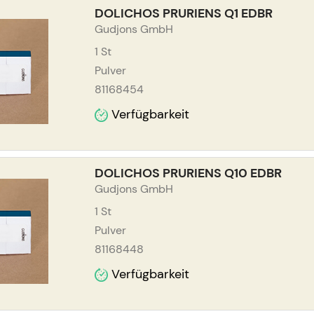
DOLICHOS PRURIENS Q1 EDBR
Gudjons GmbH
1
St
Pulver
81168454
Verfügbarkeit
DOLICHOS PRURIENS Q10 EDBR
Gudjons GmbH
1
St
Pulver
81168448
Verfügbarkeit