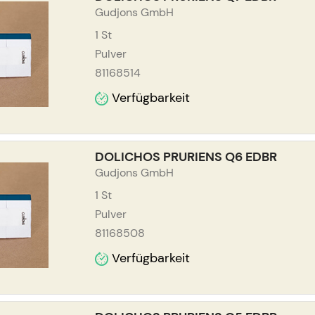
Gudjons GmbH
1
St
Pulver
81168514
Verfügbarkeit
DOLICHOS PRURIENS Q6 EDBR
Gudjons GmbH
1
St
Pulver
81168508
Verfügbarkeit