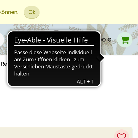
 können.
Ok
0,00 €
Rezept Einreichen