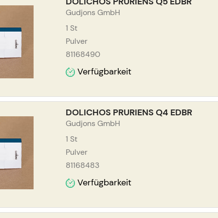
DOLICHOS PRURIENS Q5 EDBR
Gudjons GmbH
1
St
Pulver
81168490
Verfügbarkeit
DOLICHOS PRURIENS Q4 EDBR
Gudjons GmbH
1
St
Pulver
81168483
Verfügbarkeit