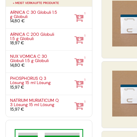
» MEIST VERKAUFTE PRODUKTE
ARNICA C 30 Globuli
1.5
1
g
Globuli
14,80 €
ARNICA C 200 Globuli
1
1.5 g
Globuli
18,97 €
NUX VOMICA C 30
1
Globuli
1.5 g
Globuli
14,80 €
PHOSPHORUS Q 3
1
Lösung
15 ml
Lösung
15,97 €
NATRIUM MURIATICUM Q
1
3 Lösung
15 ml
Lösung
15,97 €