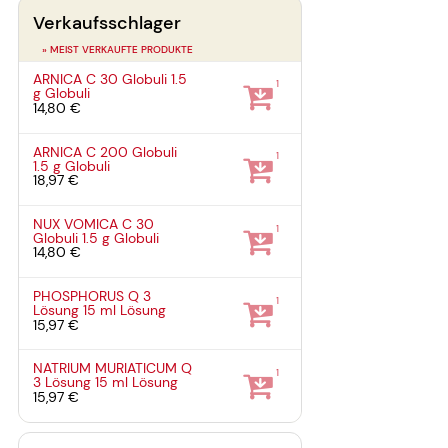
Verkaufsschlager
» MEIST VERKAUFTE PRODUKTE
ARNICA C 30 Globuli
1.5
1
g
Globuli
14,80 €
ARNICA C 200 Globuli
1
1.5 g
Globuli
18,97 €
NUX VOMICA C 30
1
Globuli
1.5 g
Globuli
14,80 €
PHOSPHORUS Q 3
1
Lösung
15 ml
Lösung
15,97 €
NATRIUM MURIATICUM Q
1
3 Lösung
15 ml
Lösung
15,97 €