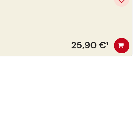
25,90 €
¹