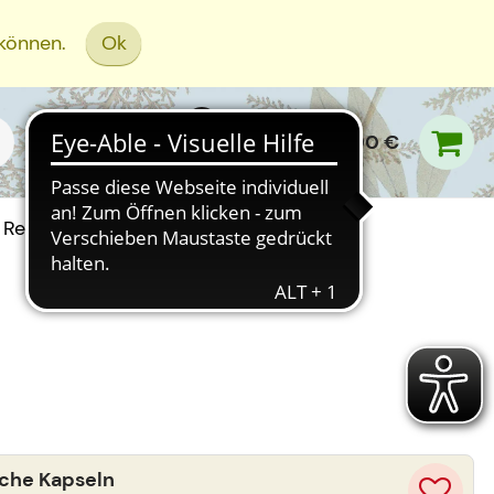
 können.
Ok
0,00 €
Rezept Einreichen
sche Kapseln