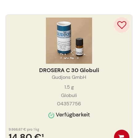
DROSERA C 30 Globuli
Gudjons GmbH
1.5
g
Globuli
04357756
Verfügbarkeit
9.866,67 €
pro 1 kg
14,80 €
¹