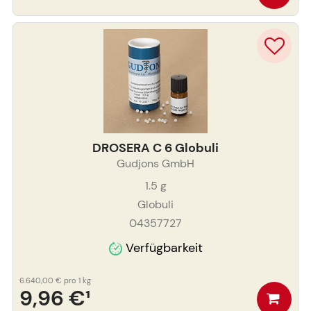
DROSERA C 6 Globuli
Gudjons GmbH
1.5
g
Globuli
04357727
Verfügbarkeit
6.640,00 €
pro 1 kg
9,96 €
¹