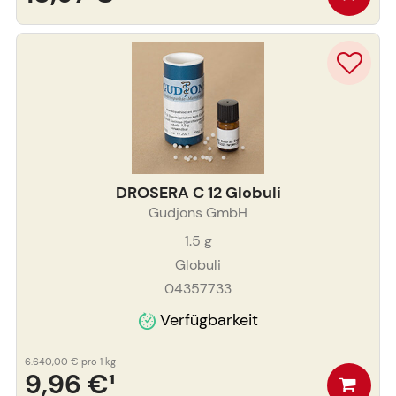
DROSERA C 12 Globuli
Gudjons GmbH
1.5
g
Globuli
04357733
Verfügbarkeit
6.640,00 €
pro 1 kg
9,96 €
¹