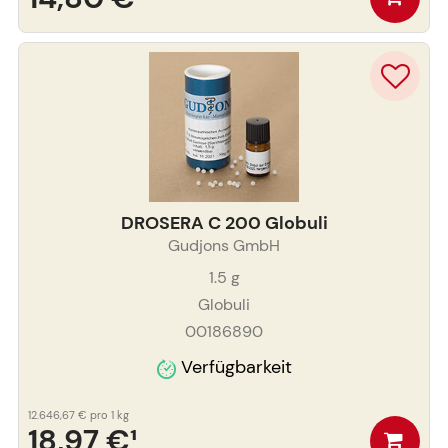
DROSERA C 200 Globuli
Gudjons GmbH
1.5
g
Globuli
00186890
Verfügbarkeit
12.646,67 €
pro 1 kg
18,97 €
¹