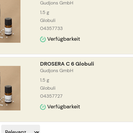
Gudjons GmbH
1.5
g
Globuli
04357733
Verfügbarkeit
DROSERA C 6 Globuli
Gudjons GmbH
1.5
g
Globuli
04357727
Verfügbarkeit