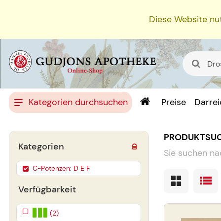
Diese Website nut
Kategorien durchsuchen
Preise
Darre
PRODUKTSU
Kategorien
Sie suchen na
C-Potenzen: D E F
Verfügbarkeit
(2)