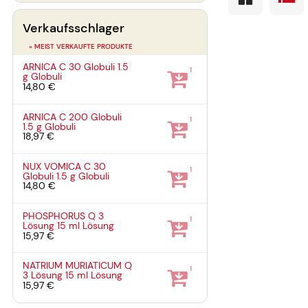
Verkaufsschlager
» MEIST VERKAUFTE PRODUKTE
ARNICA C 30 Globuli
1.5
1
g
Globuli
14,80 €
ARNICA C 200 Globuli
1
1.5 g
Globuli
18,97 €
NUX VOMICA C 30
1
Globuli
1.5 g
Globuli
14,80 €
PHOSPHORUS Q 3
1
Lösung
15 ml
Lösung
15,97 €
NATRIUM MURIATICUM Q
1
3 Lösung
15 ml
Lösung
15,97 €