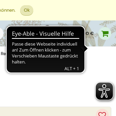
 können.
Ok
0,00 €
Rezept Einreichen