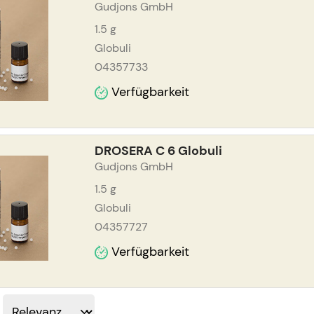
Gudjons GmbH
1.5
g
Globuli
04357733
Verfügbarkeit
DROSERA C 6 Globuli
Gudjons GmbH
1.5
g
Globuli
04357727
Verfügbarkeit