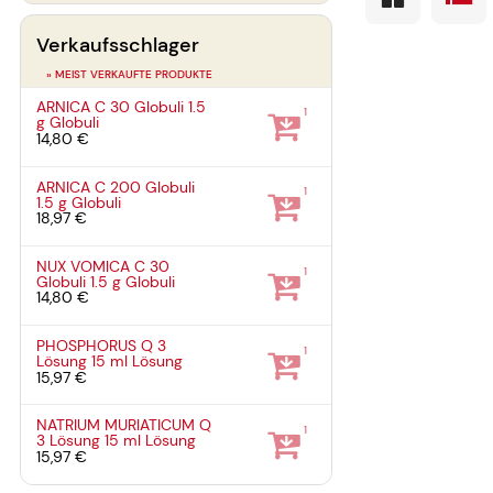
Verkaufsschlager
» MEIST VERKAUFTE PRODUKTE
ARNICA C 30 Globuli
1.5
1
g
Globuli
14,80 €
ARNICA C 200 Globuli
1
1.5 g
Globuli
18,97 €
NUX VOMICA C 30
1
Globuli
1.5 g
Globuli
14,80 €
PHOSPHORUS Q 3
1
Lösung
15 ml
Lösung
15,97 €
NATRIUM MURIATICUM Q
1
3 Lösung
15 ml
Lösung
15,97 €