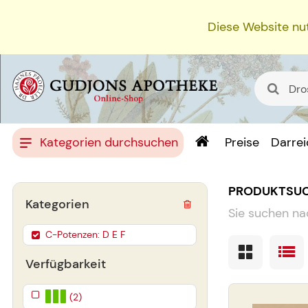
Diese Website nut
Kategorien durchsuchen
Preise
Darre
PRODUKTSU
Kategorien
Sie suchen na
C-Potenzen: D E F
Verfügbarkeit
(2)