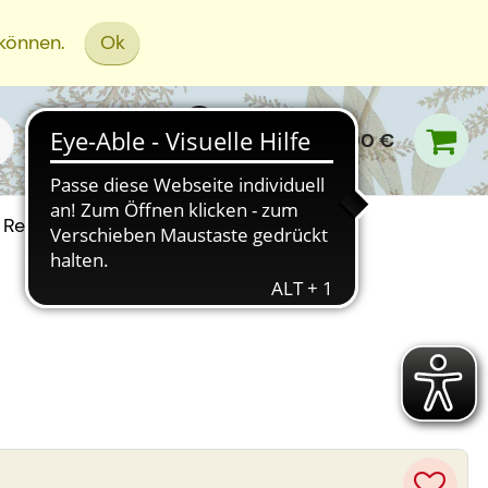
 können.
Ok
0,00 €
Rezept Einreichen