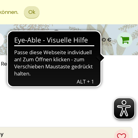
 können.
Ok
0,00 €
Rezept Einreichen
ay