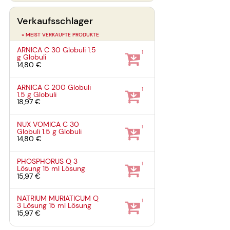
Verkaufsschlager
» MEIST VERKAUFTE PRODUKTE
ARNICA C 30 Globuli
1.5
1
g
Globuli
14,80 €
ARNICA C 200 Globuli
1
1.5 g
Globuli
18,97 €
NUX VOMICA C 30
1
Globuli
1.5 g
Globuli
14,80 €
PHOSPHORUS Q 3
1
Lösung
15 ml
Lösung
15,97 €
NATRIUM MURIATICUM Q
1
3 Lösung
15 ml
Lösung
15,97 €