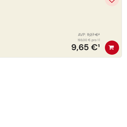
AVP
:
11,27 €
²
193,00 €
pro 1 l
9,65 €
¹