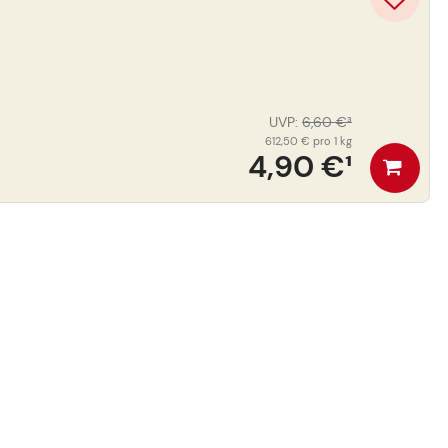
UVP
:
6,60 €
³
612,50 €
pro 1 kg
4,90 €
¹