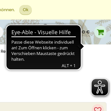
 können.
Ok
0,00 €
Rezept Einreichen