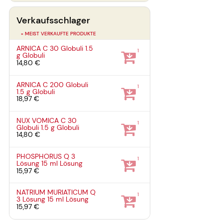
Verkaufsschlager
» MEIST VERKAUFTE PRODUKTE
ARNICA C 30 Globuli
1.5
1
g
Globuli
14,80 €
ARNICA C 200 Globuli
1
1.5 g
Globuli
18,97 €
NUX VOMICA C 30
1
Globuli
1.5 g
Globuli
14,80 €
PHOSPHORUS Q 3
1
Lösung
15 ml
Lösung
15,97 €
NATRIUM MURIATICUM Q
1
3 Lösung
15 ml
Lösung
15,97 €