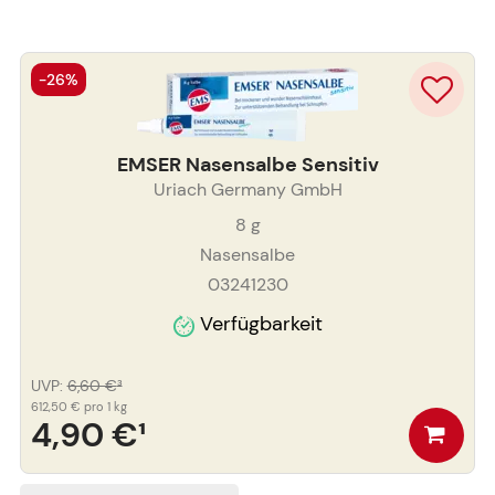
-26%
EMSER Nasensalbe Sensitiv
Uriach Germany GmbH
8
g
Nasensalbe
03241230
Verfügbarkeit
UVP
:
6,60 €
³
612,50 €
pro 1 kg
4,90 €
¹