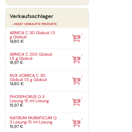
Verkaufsschlager
» MEIST VERKAUFTE PRODUKTE
ARNICA C 30 Globuli
1.5
1
g
Globuli
14,80 €
ARNICA C 200 Globuli
1
1.5 g
Globuli
18,97 €
NUX VOMICA C 30
1
Globuli
1.5 g
Globuli
14,80 €
PHOSPHORUS Q 3
1
Lösung
15 ml
Lösung
15,97 €
NATRIUM MURIATICUM Q
1
3 Lösung
15 ml
Lösung
15,97 €