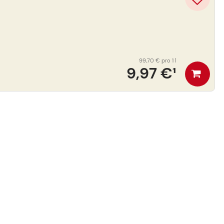
99,70 €
pro 1 l
9,97 €
¹