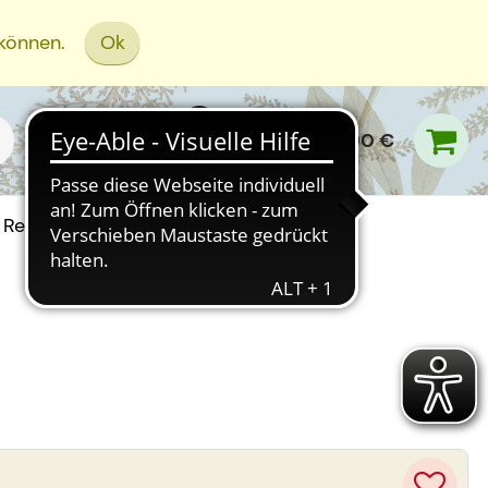
 können.
Ok
0,00 €
Rezept Einreichen