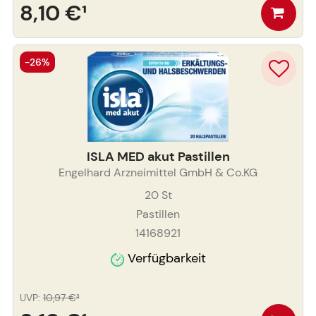
8,10 €
¹
-26%
ISLA MED akut Pastillen
Engelhard Arzneimittel GmbH & Co.KG
20
St
Pastillen
14168921
Verfügbarkeit
UVP
:
10,97 €
³