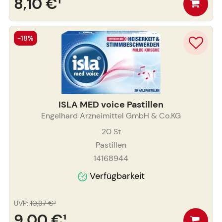
8,10 €
¹
-18%
ISLA MED voice Pastillen
Engelhard Arzneimittel GmbH & Co.KG
20
St
Pastillen
14168944
Verfügbarkeit
UVP
:
10,97 €
³
9,00 €
¹