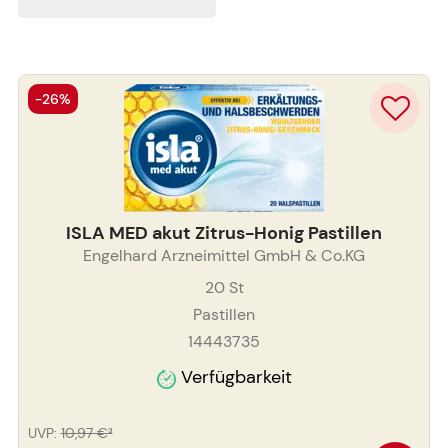
-26%
ISLA MED akut Zitrus-Honig Pastillen
Engelhard Arzneimittel GmbH & Co.KG
20
St
Pastillen
14443735
Verfügbarkeit
UVP
:
10,97 €
³