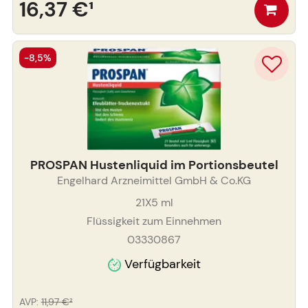
16,37 €
¹
-8,5%
PROSPAN Hustenliquid im Portionsbeutel
Engelhard Arzneimittel GmbH & Co.KG
21X5
ml
Flüssigkeit zum Einnehmen
03330867
Verfügbarkeit
AVP
:
11,97 €
²