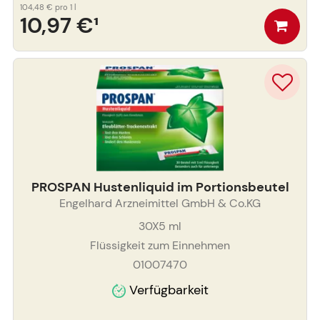
104,48 €
pro 1 l
10,97 €
¹
PROSPAN Hustenliquid im Portionsbeutel
Engelhard Arzneimittel GmbH & Co.KG
30X5
ml
Flüssigkeit zum Einnehmen
01007470
Verfügbarkeit