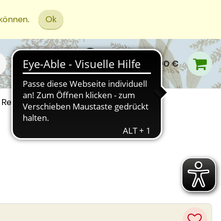
 können.
Ok
0,00 €
Rezept Einreichen