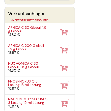
Verkaufsschlager
» MEIST VERKAUFTE PRODUKTE
ARNICA C 30 Globuli
1.5
1
g
Globuli
14,80 €
ARNICA C 200 Globuli
1
1.5 g
Globuli
18,97 €
NUX VOMICA C 30
1
Globuli
1.5 g
Globuli
14,80 €
PHOSPHORUS Q 3
1
Lösung
15 ml
Lösung
15,97 €
NATRIUM MURIATICUM Q
1
3 Lösung
15 ml
Lösung
15,97 €