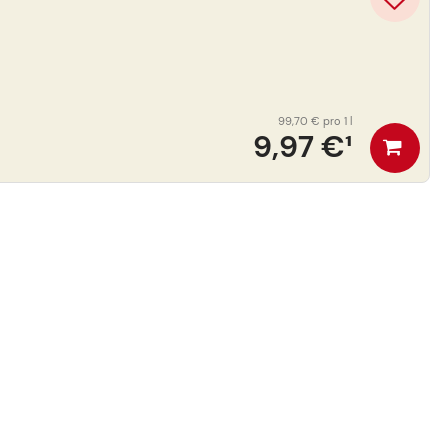
99,70 €
pro 1 l
9,97 €
¹