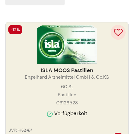
-12%
ISLA MOOS Pastillen
Engelhard Arzneimittel GmbH & Co.KG
60
St
Pastillen
03126523
Verfügbarkeit
UVP
:
11,32 €
³