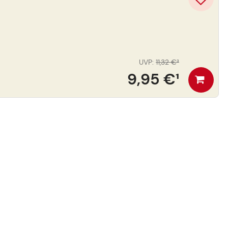
UVP
:
11,32 €
³
9,95 €
¹