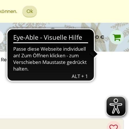
 können.
Ok
0,00 €
Rezept Einreichen