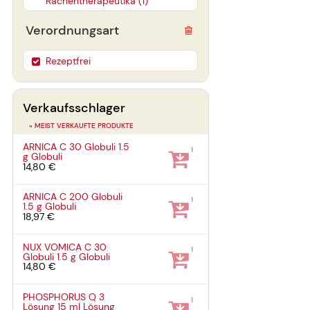
Rachentherapeutika (1)
Verordnungsart
Rezeptfrei
Verkaufsschlager
» MEIST VERKAUFTE PRODUKTE
ARNICA C 30 Globuli
1.5
1
g
Globuli
14,80 €
ARNICA C 200 Globuli
1
1.5 g
Globuli
18,97 €
NUX VOMICA C 30
1
Globuli
1.5 g
Globuli
14,80 €
PHOSPHORUS Q 3
1
Lösung
15 ml
Lösung