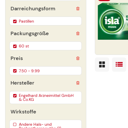
Darreichungsform
Pastillen
Packungsgröße
60 st
Preis
7.50 - 9.99
Hersteller
Engelhard Arzneimittel GmbH
& Co.KG
Wirkstoffe
Andere Hals- und