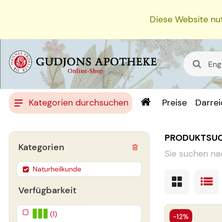
Diese Website nut
Kategorien durchsuchen
Preise
Darre
PRODUKTSU
Kategorien
Sie suchen na
Naturheilkunde
Verfügbarkeit
(1)
-12%