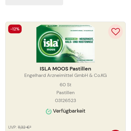
-12%
ISLA MOOS Pastillen
Engelhard Arzneimittel GmbH & Co.KG
60
St
Pastillen
03126523
Verfügbarkeit
UVP
:
11,32 €
³