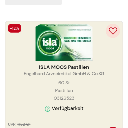
-12%
ISLA MOOS Pastillen
Engelhard Arzneimittel GmbH & Co.KG
60
St
Pastillen
03126523
Verfügbarkeit
UVP
:
11,32 €
³