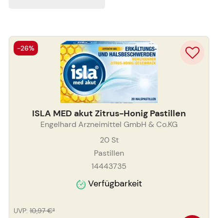
-26%
ISLA MED akut Zitrus-Honig Pastillen
Engelhard Arzneimittel GmbH & Co.KG
20
St
Pastillen
14443735
Verfügbarkeit
UVP
:
10,97 €
³