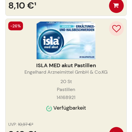
8,10 €
¹
-26%
ISLA MED akut Pastillen
Engelhard Arzneimittel GmbH & Co.KG
20
St
Pastillen
14168921
Verfügbarkeit
UVP
:
10,97 €
³