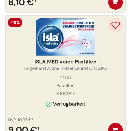
8,10 €
¹
-18%
ISLA MED voice Pastillen
Engelhard Arzneimittel GmbH & Co.KG
20
St
Pastillen
14168944
Verfügbarkeit
UVP
:
10,97 €
³
9,00 €
¹