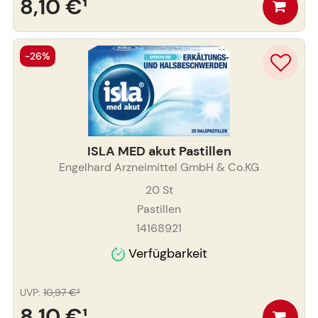
8,10 €
¹
-26%
ISLA MED akut Pastillen
Engelhard Arzneimittel GmbH & Co.KG
20
St
Pastillen
14168921
Verfügbarkeit
UVP
:
10,97 €
³
8,10 €
¹