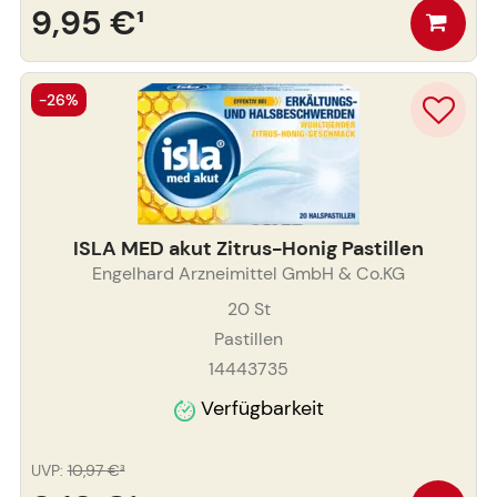
9,95 €
¹
-26%
ISLA MED akut Zitrus-Honig Pastillen
Engelhard Arzneimittel GmbH & Co.KG
20
St
Pastillen
14443735
Verfügbarkeit
UVP
:
10,97 €
³