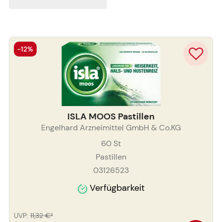
-12%
ISLA MOOS Pastillen
Engelhard Arzneimittel GmbH & Co.KG
60
St
Pastillen
03126523
Verfügbarkeit
UVP
:
11,32 €
³