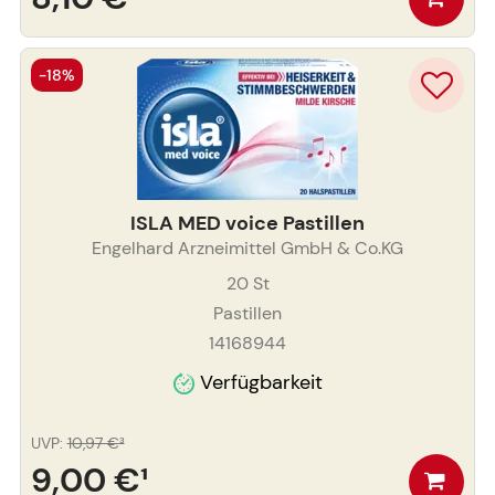
-18%
ISLA MED voice Pastillen
Engelhard Arzneimittel GmbH & Co.KG
20
St
Pastillen
14168944
Verfügbarkeit
UVP
:
10,97 €
³
9,00 €
¹