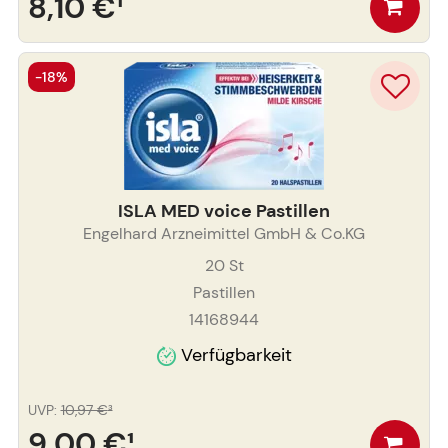
8,10 €
¹
-18%
ISLA MED voice Pastillen
Engelhard Arzneimittel GmbH & Co.KG
20
St
Pastillen
14168944
Verfügbarkeit
UVP
:
10,97 €
³
9,00 €
¹