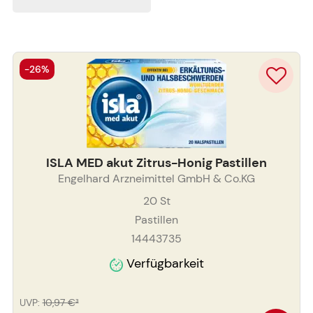
-26%
ISLA MED akut Zitrus-Honig Pastillen
Engelhard Arzneimittel GmbH & Co.KG
20
St
Pastillen
14443735
Verfügbarkeit
UVP
:
10,97 €
³