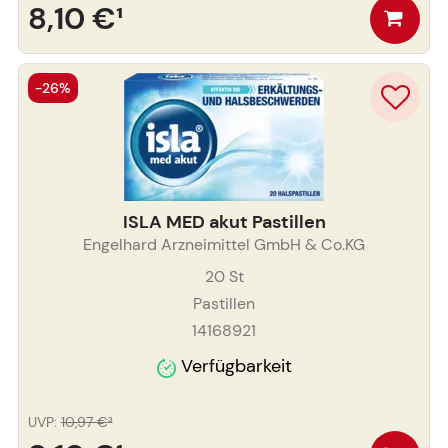
8,10 €
¹
-26%
ISLA MED akut Pastillen
Engelhard Arzneimittel GmbH & Co.KG
20
St
Pastillen
14168921
Verfügbarkeit
UVP
:
10,97 €
³