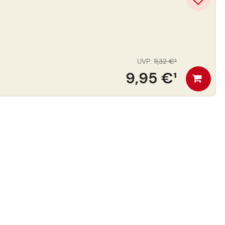
UVP
:
11,32 €
³
9,95 €
¹