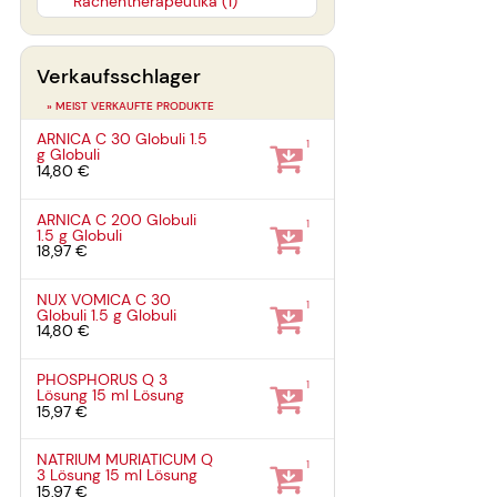
Rachentherapeutika (1)
Verkaufsschlager
» MEIST VERKAUFTE PRODUKTE
ARNICA C 30 Globuli
1.5
1
g
Globuli
14,80 €
ARNICA C 200 Globuli
1
1.5 g
Globuli
18,97 €
NUX VOMICA C 30
1
Globuli
1.5 g
Globuli
14,80 €
PHOSPHORUS Q 3
1
Lösung
15 ml
Lösung
15,97 €
NATRIUM MURIATICUM Q
1
3 Lösung
15 ml
Lösung
15,97 €