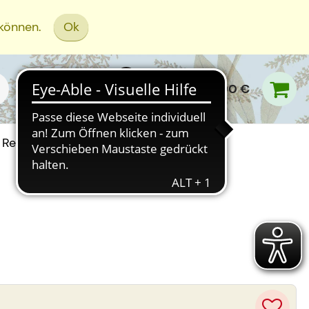
 können.
Ok
0,00 €
Rezept Einreichen