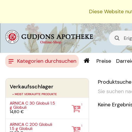
Diese Website nut
Kategorien durchsuchen
Preise
Darre
Produktsuche
Verkaufsschlager
Sie suchen na
» MEIST VERKAUFTE PRODUKTE
ARNICA C 30 Globuli
1.5
Keine Ergebni
1
g
Globuli
14,80 €
ARNICA C 200 Globuli
1
1.5 g
Globuli