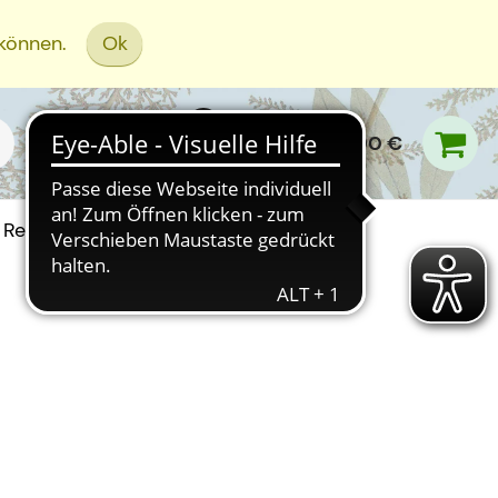
 können.
Ok
0,00 €
Rezept Einreichen