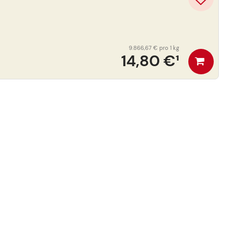
9.866,67 €
pro 1 kg
14,80 €
¹