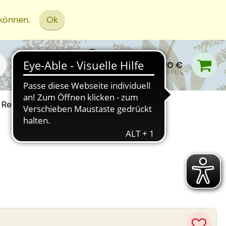
 können.
Ok
0,00 €
Rezept Einreichen