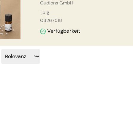
Gudjons GmbH
1,5
g
08267518
Verfügbarkeit