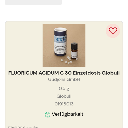
FLUORICUM ACIDUM C 30 Einzeldosis Globuli
Gudjons GmbH
0.5
g
Globuli
01918013
Verfügbarkeit
17.940,00 €
pro 1 kg