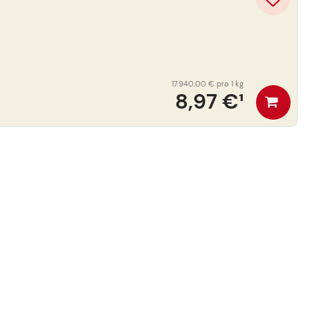
17.940,00 €
pro 1 kg
8,97 €
¹