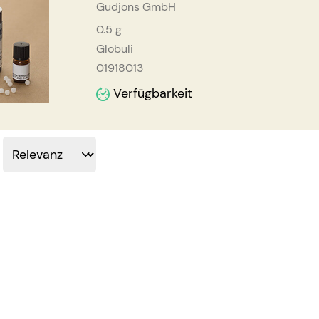
Gudjons GmbH
0.5
g
Globuli
01918013
Verfügbarkeit