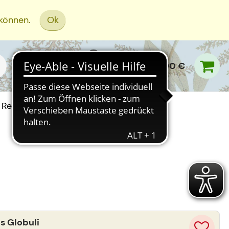
 können.
Ok
0,00 €
Rezept Einreichen
s Globuli