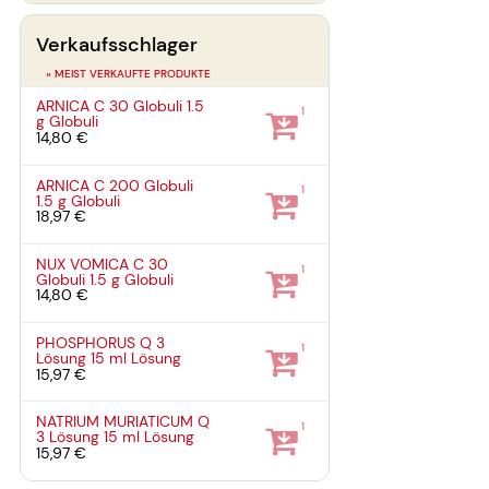
Verkaufsschlager
» MEIST VERKAUFTE PRODUKTE
ARNICA C 30 Globuli
1.5
1
g
Globuli
14,80 €
ARNICA C 200 Globuli
1
1.5 g
Globuli
18,97 €
NUX VOMICA C 30
1
Globuli
1.5 g
Globuli
14,80 €
PHOSPHORUS Q 3
1
Lösung
15 ml
Lösung
15,97 €
NATRIUM MURIATICUM Q
1
3 Lösung
15 ml
Lösung
15,97 €