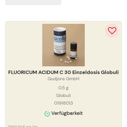
FLUORICUM ACIDUM C 30 Einzeldosis Globuli
Gudjons GmbH
0.5
g
Globuli
01918013
Verfügbarkeit
17.940,00 €
pro 1 kg