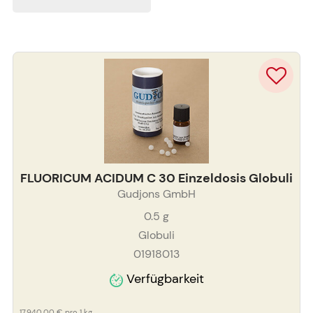
FLUORICUM ACIDUM C 30 Einzeldosis Globuli
Gudjons GmbH
0.5
g
Globuli
01918013
Verfügbarkeit
17.940,00 €
pro 1 kg