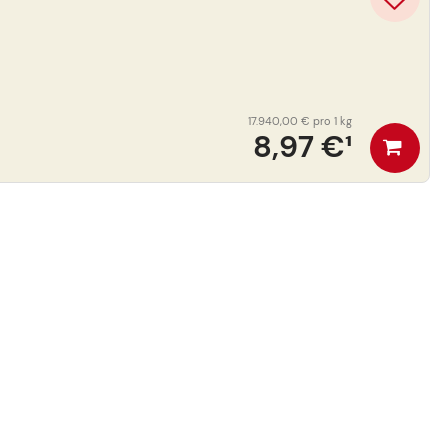
17.940,00 €
pro 1 kg
8,97 €
¹