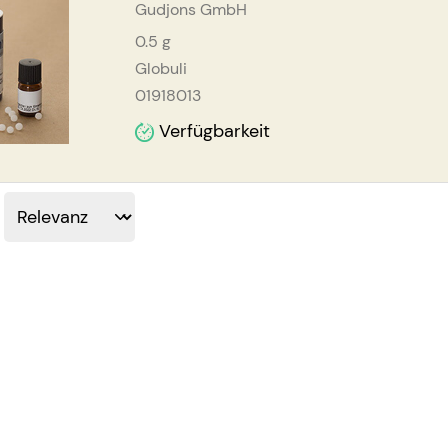
Gudjons GmbH
0.5
g
Globuli
01918013
Verfügbarkeit