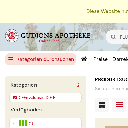
Diese Website nut
Kategorien durchsuchen
Preise
Darre
PRODUKTSU
Kategorien
Sie suchen na
C-Einzeldosis: D E F
Verfügbarkeit
(1)