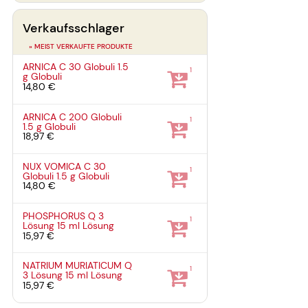
Verkaufsschlager
» MEIST VERKAUFTE PRODUKTE
ARNICA C 30 Globuli
1.5
1
g
Globuli
14,80 €
ARNICA C 200 Globuli
1
1.5 g
Globuli
18,97 €
NUX VOMICA C 30
1
Globuli
1.5 g
Globuli
14,80 €
PHOSPHORUS Q 3
1
Lösung
15 ml
Lösung
15,97 €
NATRIUM MURIATICUM Q
1
3 Lösung
15 ml
Lösung
15,97 €