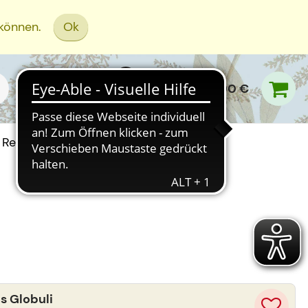
 können.
Ok
0,00 €
Rezept Einreichen
s Globuli