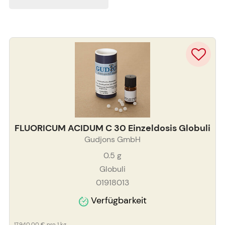
FLUORICUM ACIDUM C 30 Einzeldosis Globuli
Gudjons GmbH
0.5
g
Globuli
01918013
Verfügbarkeit
17.940,00 €
pro 1 kg